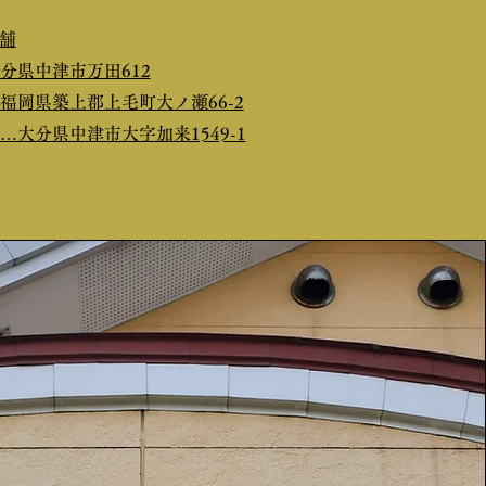
舗
分県中津市万田612
福岡県築上郡上毛町大ノ瀬66-2
…大分県中津市大字加来1549-1