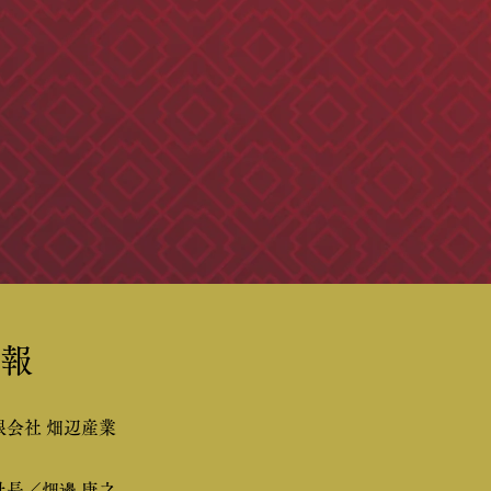
報
限会社 畑辺産業
社長／畑邊 康之