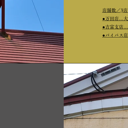
店舗数／3店
●万田店…大
●吉富支店…
●バイパス店