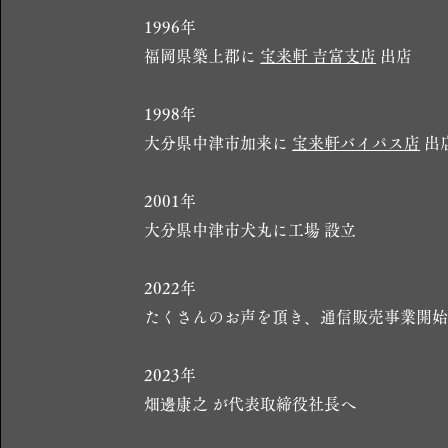
1996年
福岡県築上郡に
宝来軒 吉富支店
出店
1998年
大分県中津市加来に
宝来軒バイパス店
出
2001年
大分県中津市犬丸に工場 設立
2022年
たくさんのお声を頂き、通信販売事業開
2023年
​畑邊康之 が代表取締役社長へ