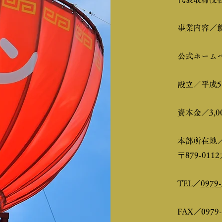
事業内容／
公式ホーム
設立／平成5
資本金／3,00
本部所在地
〒879-01
TEL／
0979-
FAX／0979-