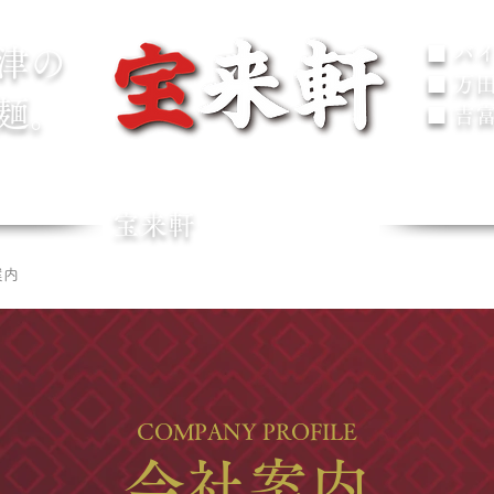
■ バ
津の
■ 万
麺。
■ 吉
™
HOURAIKEN
宝来軒
案内
各店舗情報
お問い合わせ
お品書き｜メニュー
オンライン
COMPANY PROFILE
会社案内