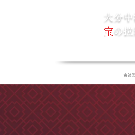
大分中
宝
の拉
宝来軒TOP
会社