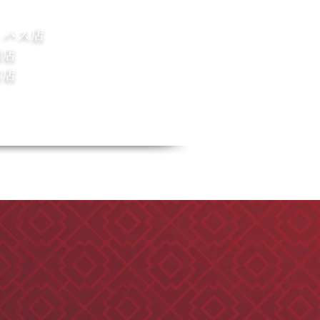
イパス店
田店
富店
会員ログイン
ストア
マイページ