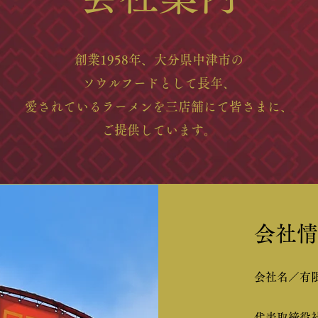
創業1958年、大分県中津市の
ソウルフードとして長年、
愛されているラーメンを三店舗にて皆さまに、
ご提供しています。
会社情
会社名／有
代表取締役