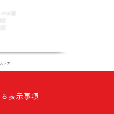
イパス店
田店
富店
会員ログイン
ストア
マイページ
する表示事項