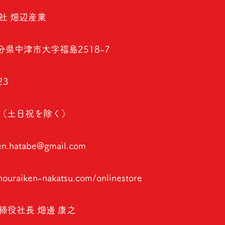
社 畑辺産業
大分県中津市大字福島2518-7
23
00（土日祝を除く）
en.hatabe@gmail.com
houraiken-nakatsu.com/onlinestore
締役社長 畑邊 康之