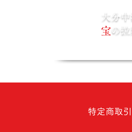
大分中
宝
の拉
宝来軒TOP
会社
特定商取引