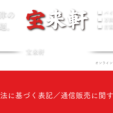
■ バ
津の
■ 万
麺。
■ 吉
™
HOURAIKEN
宝来軒
案内
各店舗情報
お問い合わせ
お品書き｜メニュー
オンライン
法に基づく表記／通信販売に関