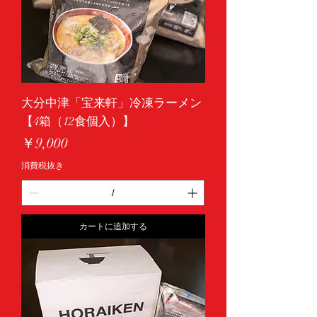
大分中津「宝来軒」冷凍ラーメン
【4箱（12食個入）】
価格
￥9,000
消費税抜き
カートに追加する