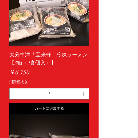
大分中津「宝来軒」冷凍ラーメン
【3箱（9食個入）】
価格
￥6,750
消費税抜き
カートに追加する