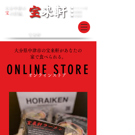
大分中津の
■ バイパス店
■ 万田店
の拉麺。
宝
■ 吉富店
会員ログイン
™
宝来軒
HOURAIKEN
大分県中津市の宝来軒があなたの
家で食べられる。
ONLINE STORE
オンラインストア