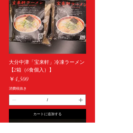
大分中津「宝来軒」冷凍ラーメン
【2箱（6食個入）】
価格
￥4,500
消費税抜き
カートに追加する